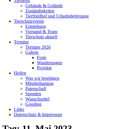
Tierheim
Gebäude & Gelände
Zuständigkeiten
Tierfriedhof und Urlaubsbetreuung
Tierschutzverein
Entstehung
Vorstand & Team
Tierschutz aktuell
Termine
Termine 2026
Galerie
Feste
Wanderungen
Projekte
Helfen
Was wir benötigen
Mitgliedsantrag
Patenschaft
Spenden
Wunschzettel
Gooding
Links
Datenschutz & Impressum
Tag:
11. Mai 2023