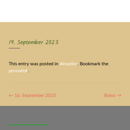
MENU
19. September 2023
This entry was posted in
Aktuelles
. Bookmark the
permalink
.
Artikel-
←
16. September 2023
Bolos
→
Navigation