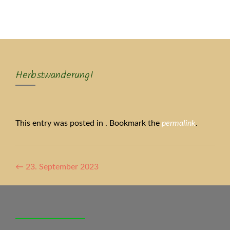
MENU
Herbstwanderung1
This entry was posted in . Bookmark the
permalink
.
Artikel-
←
23. September 2023
Navigation