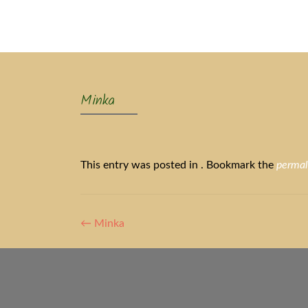
Ak
Minka
This entry was posted in . Bookmark the
permal
Artikel-
←
Minka
Navigation