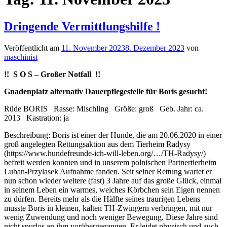
Dringende Vermittlungshilfe !
Veröffentlicht am
11. November 2023
8. Dezember 2023
von
maschinist
!! S O S – Großer Notfall !!
Gnadenplatz alternativ Dauerpflegestelle für Boris gesucht!
Rüde BORIS Rasse: Mischling Größe: groß Geb. Jahr: ca.
2013 Kastration: ja
Beschreibung: Boris ist einer der Hunde, die am 20.06.2020 in einer
groß angelegten Rettungsaktion aus dem Tierheim Radysy
(https://www.hundefreunde-ich-will-leben.org/…/TH-Radysy/)
befreit werden konnten und in unserem polnischen Partnertierheim
Luban-Przylasek Aufnahme fanden. Seit seiner Rettung wartet er
nun schon wieder weitere (fast) 3 Jahre auf das große Glück, einmal
in seinem Leben ein warmes, weiches Körbchen sein Eigen nennen
zu dürfen. Bereits mehr als die Hälfte seines traurigen Lebens
musste Boris in kleinen, kalten TH-Zwingern verbringen, mit nur
wenig Zuwendung und noch weniger Bewegung. Diese Jahre sind
nicht spurlos an ihm vorübergegangen. Er leidet physisch und auch