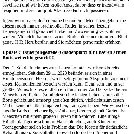
psychisch und wir haben große Angst davor, dass er irgendwann
resigniert und sich aufgibt. Aber das darf nicht passieren!
Irgendwo muss es doch den/die besonderen Menschen geben, die
diesem noch immer prachtvollen Rüden in seinen letzten
Lebensjahren mit ganz viel Liebe und Zuwendung verwöhnen
wollen. Vielleicht hat unser armer Boris mit seinem traurigen Blick
genau IHR Herz berührt und Sie möchten gerne mehr erfahren.
Update : Dauerpflegestelle (Gnadenplatz) für unseren armen
Boris weiterhin gesucht!!!
Den 1. Schritt in ein besseres Leben konnten wir Boris bereits
ermöglichen. Seit dem 29.11.2023 befindet er sich in einer
Hundepension in Hessen, wo er sehr gerne in Absprache zu einem
ersten Kennenlernen besucht werden kann. Denn sein und unser
größter Wunsch ist es, endlich ein Für-Immer-Zu-Hause bei lieben
Menschen zu finden. Zumindest seine letzten Lebensjahre sollte
Boris geliebt und umsorgt genießen dürfen, vielleicht zum ersten
Mal in seinem entbehrungsreichen, traurigen Leben. Wir wünschen
uns für Boris ein ebenerdiges Zuhause, bevorzugt mit Garten, bei
Menschen mit einem großen Herzen für Senioren. Eine ruhige
Hündin darf gerne schon im Haushalt leben, auch Kinder im
Teenageralter stellen kein Problem dar. Die Kosten für tierärztliche
Behandlungen, Spezialfutter (soweit erforderlich) Steuer und