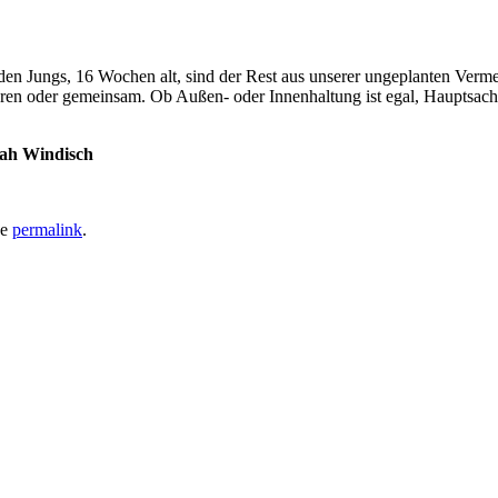
iden Jungs, 16 Wochen alt, sind der Rest aus unserer ungeplanten Ver
n oder gemeinsam. Ob Außen- oder Innenhaltung ist egal, Hauptsache ei
rah Windisch
he
permalink
.