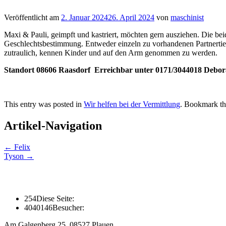
Veröffentlicht am
2. Januar 2024
26. April 2024
von
maschinist
Maxi & Pauli, geimpft und kastriert, möchten gern ausziehen. Die be
Geschlechtsbestimmung. Entweder einzeln zu vorhandenen Partnertiere
zutraulich, kennen Kinder und auf den Arm genommen zu werden.
Standort 08606 Raasdorf Erreichbar unter 0171/3044018 Debo
This entry was posted in
Wir helfen bei der Vermittlung
. Bookmark t
Artikel-Navigation
←
Felix
Tyson
→
254
Diese Seite:
4040146
Besucher:
Am Galgenberg 25, 08527 Plauen