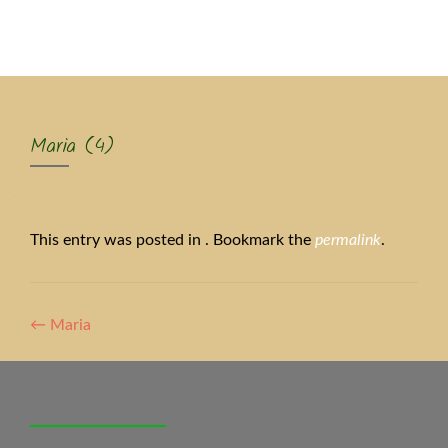
MENU
Maria (4)
This entry was posted in . Bookmark the
permalink
.
Artikel-
←
Maria
Navigation