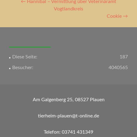
Artikel-
←
Hannibal – Vermittlung über Veterinäramt
Navigation
Vogtlandkreis
Cookie
→
Diese Seite:
187
Besucher:
4040565
Am Galgenberg 25, 08527 Plauen
tierheim-plauen@t-online.de
Telefon: 03741 431349