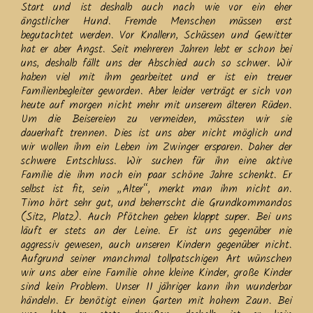
Start und ist deshalb auch nach wie vor ein eher
ängstlicher Hund. Fremde Menschen müssen erst
begutachtet werden. Vor Knallern, Schüssen und Gewitter
hat er aber Angst. Seit mehreren Jahren lebt er schon bei
uns, deshalb fällt uns der Abschied auch so schwer. Wir
haben viel mit ihm gearbeitet und er ist ein treuer
Familienbegleiter geworden. Aber leider verträgt er sich von
heute auf morgen nicht mehr mit unserem älteren Rüden.
Um die Beisereien zu vermeiden, müssten wir sie
dauerhaft trennen. Dies ist uns aber nicht möglich und
wir wollen ihm ein Leben im Zwinger ersparen. Daher der
schwere Entschluss. Wir suchen für ihn eine aktive
Familie die ihm noch ein paar schöne Jahre schenkt. Er
selbst ist fit, sein „Alter“, merkt man ihm nicht an.
Timo hört sehr gut, und beherrscht die Grundkommandos
(Sitz, Platz). Auch Pfötchen geben klappt super. Bei uns
läuft er stets an der Leine. Er ist uns gegenüber nie
aggressiv gewesen, auch unseren Kindern gegenüber nicht.
Aufgrund seiner manchmal tollpatschigen Art wünschen
wir uns aber eine Familie ohne kleine Kinder, große Kinder
sind kein Problem. Unser 11 jähriger kann ihn wunderbar
händeln. Er benötigt einen Garten mit hohem Zaun. Bei