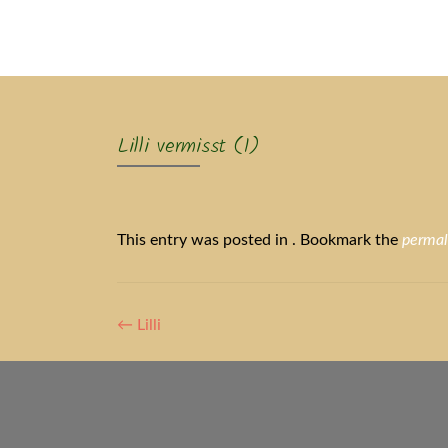
Ak
Lilli vermisst (1)
This entry was posted in . Bookmark the
permal
Artikel-
←
Lilli
Navigation