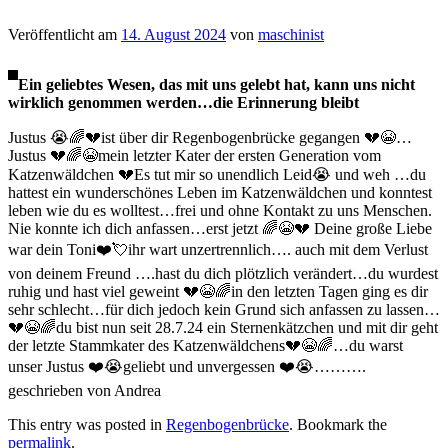
Veröffentlicht am
14. August 2024
von
maschinist
Ein geliebtes Wesen, das mit uns gelebt hat, kann uns nicht
wirklich genommen werden…die Erinnerung bleibt
Justus 😭🌈💔ist über dir Regenbogenbrücke gegangen 💔😭…
Justus 💔🌈😭mein letzter Kater der ersten Generation vom
Katzenwäldchen 💔Es tut mir so unendlich Leid😭 und weh …du
hattest ein wunderschönes Leben im Katzenwäldchen und konntest
leben wie du es wolltest…frei und ohne Kontakt zu uns Menschen.
Nie konnte ich dich anfassen…erst jetzt 🌈😭💔 Deine große Liebe
war dein Toni❤️💘ihr wart unzertrennlich…. auch mit dem Verlust
von deinem Freund ….hast du dich plötzlich verändert…du wurdest
ruhig und hast viel geweint 💔😭🌈in den letzten Tagen ging es dir
sehr schlecht…für dich jedoch kein Grund sich anfassen zu lassen…
💔😭🌈du bist nun seit 28.7.24 ein Sternenkätzchen und mit dir geht
der letzte Stammkater des Katzenwäldchens💔😭🌈…du warst
unser Justus ❤️😭geliebt und unvergessen ❤️😭……….
geschrieben von Andrea
This entry was posted in
Regenbogenbrücke
. Bookmark the
permalink
.