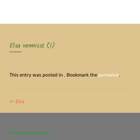
MENU
Elsa vermisst (1)
This entry was posted in . Bookmark the
permalink
.
Artikel-
←
Elsa
Navigation