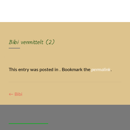
MENU
Bibi vermittelt (2)
This entry was posted in . Bookmark the
permalink
.
Artikel-
←
Bibi
Navigation