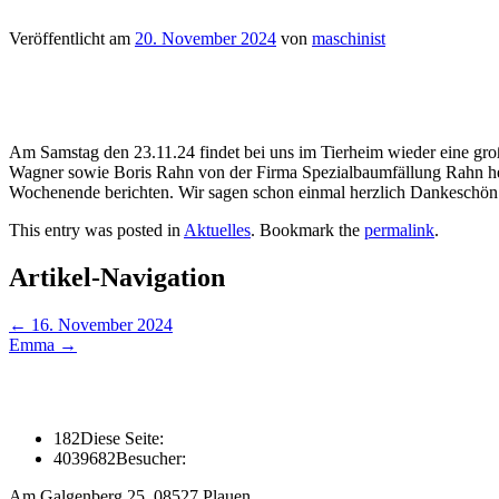
Veröffentlicht am
20. November 2024
von
maschinist
Am Samstag den 23.11.24 findet bei uns im Tierheim wieder eine groß
Wagner sowie Boris Rahn von der Firma Spezialbaumfällung Rahn he
Wochenende berichten. Wir sagen schon einmal herzlich Dankeschön f
This entry was posted in
Aktuelles
. Bookmark the
permalink
.
Artikel-Navigation
←
16. November 2024
Emma
→
182
Diese Seite:
4039682
Besucher:
Am Galgenberg 25, 08527 Plauen