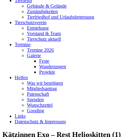
Tierheim
Gebäude & Gelände
Zuständigkeiten
Tierfriedhof und Urlaubsbetreuung
Tierschutzverein
Entstehung
Vorstand & Team
Tierschutz aktuell
Termine
Termine 2026
Galerie
Feste
Wanderungen
Projekte
Helfen
Was wir benötigen
Mitgliedsantrag
Patenschaft
Spenden
Wunschzettel
Gooding
Links
Datenschutz & Impressum
Kätzinnen Exo – Rest Helioskitten (1)