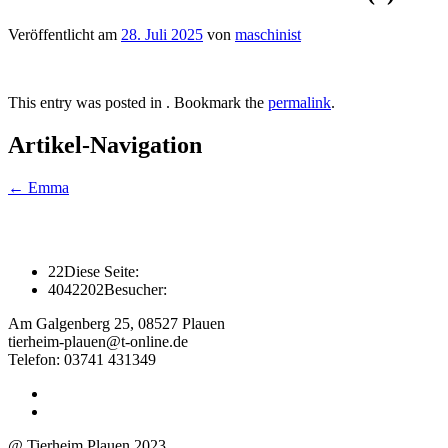
Veröffentlicht am
28. Juli 2025
von
maschinist
This entry was posted in . Bookmark the
permalink
.
Artikel-Navigation
←
Emma
22
Diese Seite:
4042202
Besucher:
Am Galgenberg 25, 08527 Plauen
tierheim-plauen@t-online.de
Telefon: 03741 431349
@ Tierheim Plauen 2023