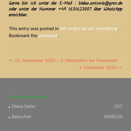
Gerne bin ich unter der E-Mail : bielau.antonia@gmx.de
oder unter der Nummer +49 1631623007 über WhatsApp
erreichbar.
This entry was posted in
Wir helfen bei der Vermittlung
.
Bookmark the
permalink
.
Artikel-
←
23. November 2024 – 3. Holzaktion der Feuerwehr
Navigation
1. Dezember 2024
→
Diese Seite:
257
Besucher:
4038524