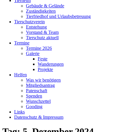
Tierheim
Gebäude & Gelände
Zuständigkeiten
Tierfriedhof und Urlaubsbetreuung
Tierschutzverein
Entstehung
Vorstand & Team
Tierschutz aktuell
Termine
Termine 2026
Galerie
Feste
Wanderungen
Projekte
Helfen
Was wir benötigen
Mitgliedsantrag
Patenschaft
Spenden
Wunschzettel
Gooding
Links
Datenschutz & Impressum
Tag:
5. Dezember 2024