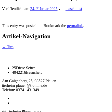
Veröffentlicht am
24. Februar 2025
von
maschinist
This entry was posted in . Bookmark the
permalink
.
Artikel-Navigation
←
Tiro
25
Diese Seite:
4042216
Besucher:
Am Galgenberg 25, 08527 Plauen
tierheim-plauen@t-online.de
Telefon: 03741 431349
@ Tierheim Plauen 2023