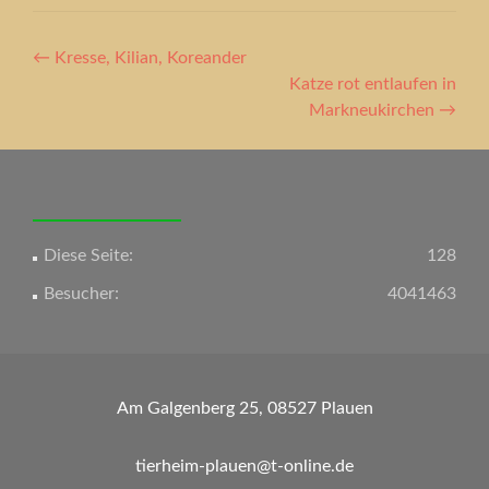
Artikel-
←
Kresse, Kilian, Koreander
Navigation
Katze rot entlaufen in
Markneukirchen
→
Diese Seite:
128
Besucher:
4041463
Am Galgenberg 25, 08527 Plauen
tierheim-plauen@t-online.de