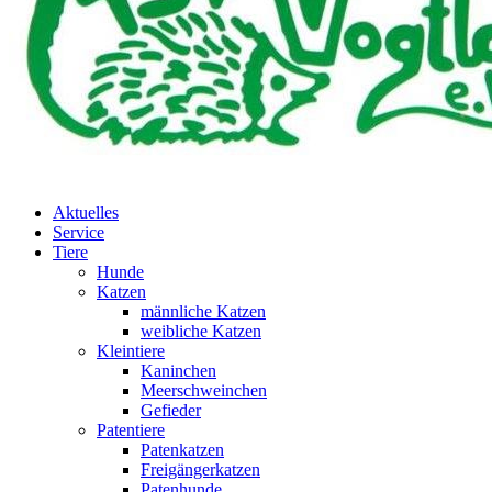
Aktuelles
Service
Tiere
Hunde
Katzen
männliche Katzen
weibliche Katzen
Kleintiere
Kaninchen
Meerschweinchen
Gefieder
Patentiere
Patenkatzen
Freigängerkatzen
Patenhunde