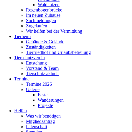
Waldkatzen
Regenbogenbrücke
Im neuen Zuhause
Suchmeldungen
Zugelaufen
Wir helfen bei der Vermittlung
Tierheim
Gebäude & Gelände
Zuständigkeiten
Tierfriedhof und Urlaubsbetreuung
Tierschutzverein
Entstehung
Vorstand & Team
Tierschutz aktuell
Termine
Termine 2026
Galerie
Feste
Wanderungen
Projekte
Helfen
Was wir benötigen
Mitgliedsantrag
Patenschaft
Spenden