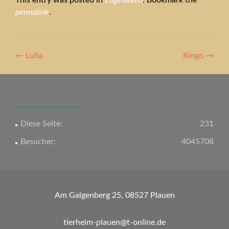
This entry was posted in
Zugelaufen
. Bookmark the
permalink
.
Artikel-
←
Luña
Ringo
→
Navigation
Diese Seite:
231
Besucher:
4045708
Am Galgenberg 25, 08527 Plauen
tierheim-plauen@t-online.de