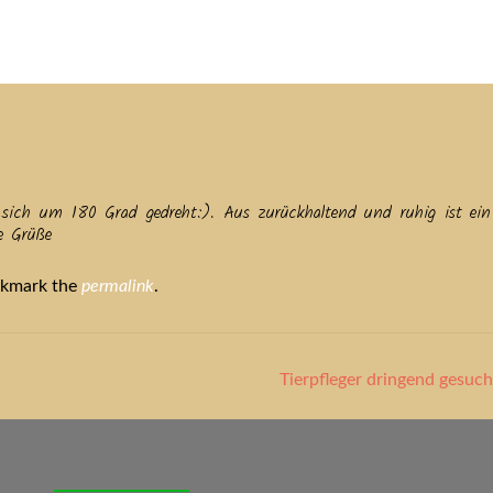
tuelles
Service
Tiere
Tierheim
Tierschutzverein
Term
d sich um 180 Grad gedreht:). Aus zurückhaltend und ruhig ist ein 
be Grüße
okmark the
permalink
.
Tierpfleger dringend gesucht