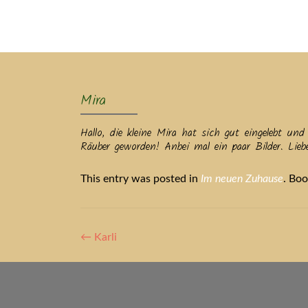
Ak
Mira
Hallo, die kleine Mira hat sich gut eingelebt un
Räuber geworden! Anbei mal ein paar Bilder. Lie
This entry was posted in
Im neuen Zuhause
. Bo
Artikel-
←
Karli
Navigation