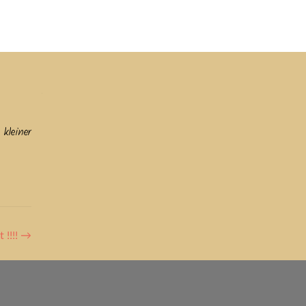
ine
Helfen
Links
Datenschutz & Impressum
kleiner
 !!!!
→