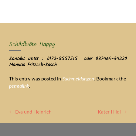
MENU
Schildkröte Happy
Kontakt unter : 0172-8557515 oder 037464-34220
Manuela Fritzsch-Kasch
This entry was posted in
Suchmeldungen
. Bookmark the
permalink
.
Artikel-
←
Eva und Heinrich
Kater Hildi
→
Navigation