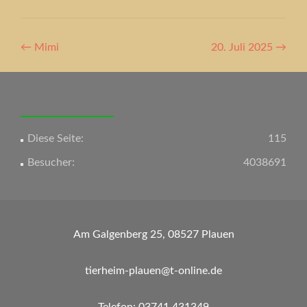
Artikel-
←
Mimi
20. Juli 2025
→
Navigation
Diese Seite:
115
Besucher:
4038691
Am Galgenberg 25, 08527 Plauen
tierheim-plauen@t-online.de