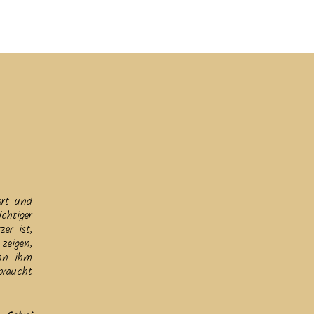
ine
Helfen
Links
Datenschutz & Impressum
ert und
chtiger
er ist,
zeigen,
Ihn ihm
braucht