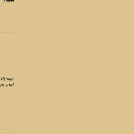
 Solvei
kleinen
uze und