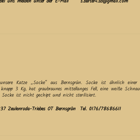
erne bei uns melden unter der E-Mail s.bartel4.sb@gmail.com
unsere Katze „Socke“ aus Bernsgrün. Socke ist ähnlich einer 
knapp 3 Kg, hat graubraunes mittellanges Fell, eine weiße Schna
 Socke ist nicht gechipt und nicht sterilisiert.
 Zeulenroda-Triebes OT Bernsgrün Tel. 0176/78686611