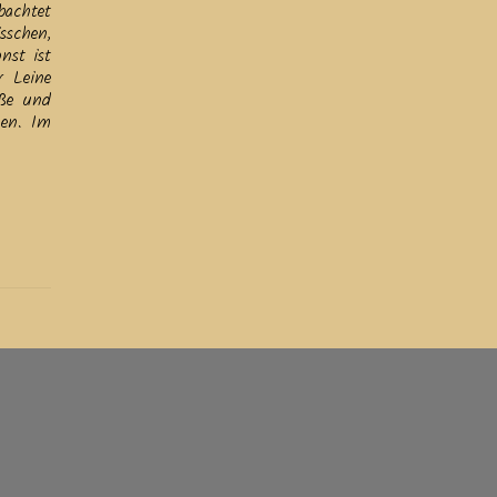
bachtet
sschen,
nst ist
r Leine
öße und
hen. Im