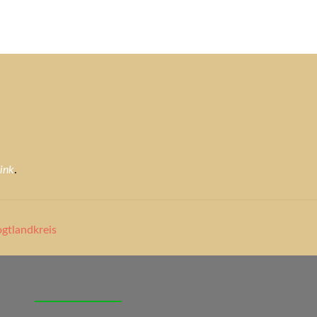
tuelles
Service
Tiere
Tierheim
Tierschutzverein
Term
ink
.
gtlandkreis