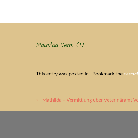
Ak
Mathilda-Verm (1)
This entry was posted in . Bookmark the
permal
Artikel-
←
Mathilda – Vermittlung über Veterinäramt Vo
Navigation