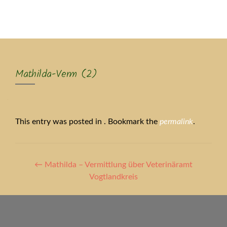
MENU
Mathilda-Verm (2)
This entry was posted in . Bookmark the
permalink
.
Artikel-
←
Mathilda – Vermittlung über Veterinäramt
Navigation
Vogtlandkreis