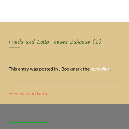
MENU
Frieda und Lotta -neues Zuhause (2)
This entry was posted in . Bookmark the
permalink
.
Artikel-
←
Frieda und Lotta
Navigation