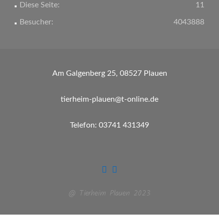
Diese Seite:
11
Besucher:
4043888
Am Galgenberg 25, 08527 Plauen
tierheim-plauen@t-online.de
Telefon: 03741 431349
@ Tierheim Plauen 2023