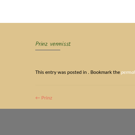
Ak
Prinz vermisst
This entry was posted in . Bookmark the
permal
Artikel-
←
Prinz
Navigation