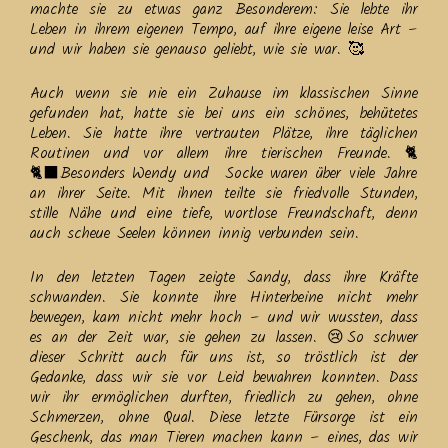
machte sie zu etwas ganz Besonderem: Sie lebte ihr
Leben in ihrem eigenen Tempo, auf ihre eigene leise Art –
und wir haben sie genauso geliebt, wie sie war. 🥰
Auch wenn sie nie ein Zuhause im klassischen Sinne
gefunden hat, hatte sie bei uns ein schönes, behütetes
Leben. Sie hatte ihre vertrauten Plätze, ihre täglichen
Routinen und vor allem ihre tierischen Freunde. 🐈
🐈‍⬛Besonders Wendy und Socke waren über viele Jahre
an ihrer Seite. Mit ihnen teilte sie friedvolle Stunden,
stille Nähe und eine tiefe, wortlose Freundschaft, denn
auch scheue Seelen können innig verbunden sein.
In den letzten Tagen zeigte Sandy, dass ihre Kräfte
schwanden. Sie konnte ihre Hinterbeine nicht mehr
bewegen, kam nicht mehr hoch – und wir wussten, dass
es an der Zeit war, sie gehen zu lassen. 😢So schwer
dieser Schritt auch für uns ist, so tröstlich ist der
Gedanke, dass wir sie vor Leid bewahren konnten. Dass
wir ihr ermöglichen durften, friedlich zu gehen, ohne
Schmerzen, ohne Qual. Diese letzte Fürsorge ist ein
Geschenk, das man Tieren machen kann – eines, das wir