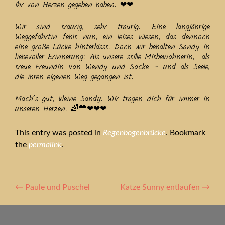
ihr von Herzen gegeben haben. ❤❤
Wir sind traurig, sehr traurig. Eine langjährige
Weggefährtin fehlt nun, ein leises Wesen, das dennoch
eine große Lücke hinterlässt. Doch wir behalten Sandy in
liebevoller Erinnerung: Als unsere stille Mitbewohnerin, als
treue Freundin von Wendy und Socke – und als Seele,
die ihren eigenen Weg gegangen ist.
Mach’s gut, kleine Sandy. Wir tragen dich für immer in
unseren Herzen. 🌈💛❤❤❤
This entry was posted in
Regenbogenbrücke
. Bookmark
the
permalink
.
Artikel-
←
Paule und Puschel
Katze Sunny entlaufen
→
Navigation