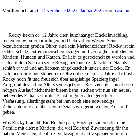
Veröffentlicht am
6. Dezember 2025
27. Januar 2026
von
maschinist
Rocky ist ein ca. 12 Jahre alter, kurzhaariger Dackelmischling
mit einem wunderbar ruhigen und liebevollen Wesen. Seine
bezaubernden großen Ohren sind sein Markenzeichen! ​Rocky ist ein
echter Schatz, extrem menschenbezogen und verträglich mit kleinen
Kindern, Hunden und Katzen. Er liebt es gestreichelt zu werden und
sich auf dem Sofa an seine Bezugspersonen zu kuscheln. Nachts
schläft er viel und am liebsten eingekuschelt unter einer Decke. ​Er
ist leinenführig und stubenrein. Obwohl er schon 12 Jahre alt ist, ist
Rocky noch fit und freut sich über ausgiebige Spaziergänge!
Aufgrund des hohen Alters seines jetzigen Besitzers, der ihm diesen
nötigen Auslauf nicht mehr bieten kann, suchen wir nun ein neues,
liebevolles Zuhause für ihn. Er ist in guter altersgerechter
Verfassung, allerdings steht bei ihm noch eine notwendige
Zahnsanierung an, über deren Details wir gerne weitere Auskunft
geben.
​Was Rocky braucht: ​Ein Rentnerpaar, Einzelpersonen oder eine
Familie mit älteren Kindern, die viel Zeit und Zuwendung für ihn
haben. ​Menschen, die ihn zuverlässig und aktiv spazieren führen