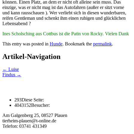
können. ​Einen Platz, an dem er nicht oft alleine sein muss. ​Das
einzige, was er nicht mag ist das Autofahren (außer er sitzt vorne
und kann rausschauen ). ​Wer verliebt sich in diesen wunderbaren,
reifen Gentleman und schenkt ihm einen ruhigen und glücklichen
Lebensabend ?
Ines Scholsching aus Cottbus ist die Patin von Rocky. Vielen Dank
This entry was posted in
Hunde
. Bookmark the
permalink
.
Artikel-Navigation
←
Luise
Findus
→
293
Diese Seite:
4043152
Besucher:
Am Galgenberg 25, 08527 Plauen
tierheim-plauen@t-online.de
Telefon: 03741 431349