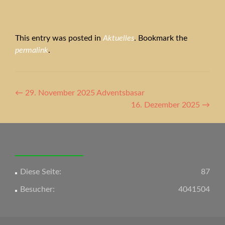
This entry was posted in
Aktuelles
. Bookmark the
permalink
.
Artikel-
←
29. November 2025 Adventsbasar
Navigation
16. Dezember 2025
→
Diese Seite:
87
Besucher:
4041504