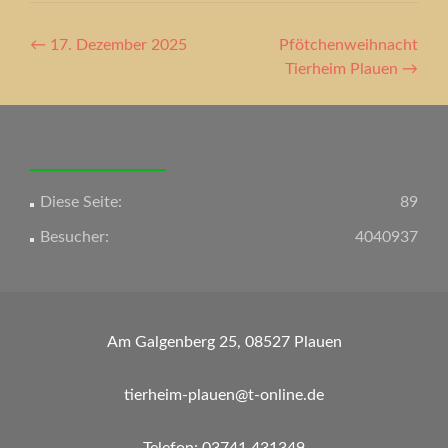
Artikel-
←
17. Dezember 2025
Pfötchenweihnacht
Navigation
Tierheim Plauen
→
Diese Seite:
89
Besucher:
4040937
Am Galgenberg 25, 08527 Plauen
tierheim-plauen@t-online.de