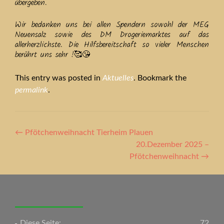
übergeben.
Wir bedanken uns bei allen Spendern sowohl der MEG
Neuensalz sowie des DM Drogeriemarktes auf das
allerherzlichste. Die Hilfsbereitschaft so vieler Menschen
berührt uns sehr !🥰😘
This entry was posted in
Aktuelles
. Bookmark the
permalink
.
Artikel-
←
Pfötchenweihnacht Tierheim Plauen
Navigation
20.Dezember 2025 –
Pfötchenweihnacht
→
Diese Seite:
72