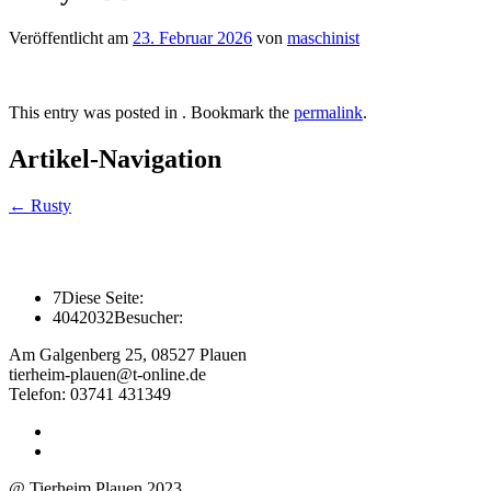
Veröffentlicht am
23. Februar 2026
von
maschinist
This entry was posted in . Bookmark the
permalink
.
Artikel-Navigation
←
Rusty
7
Diese Seite:
4042032
Besucher:
Am Galgenberg 25, 08527 Plauen
tierheim-plauen@t-online.de
Telefon: 03741 431349
@ Tierheim Plauen 2023