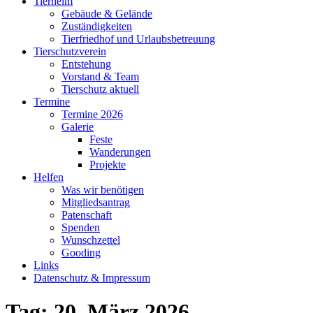
Tierheim
Gebäude & Gelände
Zuständigkeiten
Tierfriedhof und Urlaubsbetreuung
Tierschutzverein
Entstehung
Vorstand & Team
Tierschutz aktuell
Termine
Termine 2026
Galerie
Feste
Wanderungen
Projekte
Helfen
Was wir benötigen
Mitgliedsantrag
Patenschaft
Spenden
Wunschzettel
Gooding
Links
Datenschutz & Impressum
Tag:
20. März 2026