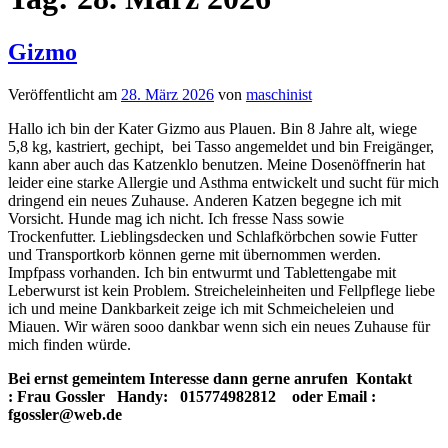
Gizmo
Veröffentlicht am
28. März 2026
von
maschinist
Hallo ich bin der Kater Gizmo aus Plauen. Bin 8 Jahre alt, wiege
5,8 kg, kastriert, gechipt, bei Tasso angemeldet und bin Freigänger,
kann aber auch das Katzenklo benutzen. Meine Dosenöffnerin hat
leider eine starke Allergie und Asthma entwickelt und sucht für mich
dringend ein neues Zuhause. Anderen Katzen begegne ich mit
Vorsicht. Hunde mag ich nicht. Ich fresse Nass sowie
Trockenfutter. Lieblingsdecken und Schlafkörbchen sowie Futter
und Transportkorb können gerne mit übernommen werden.
Impfpass vorhanden. Ich bin entwurmt und Tablettengabe mit
Leberwurst ist kein Problem. Streicheleinheiten und Fellpflege liebe
ich und meine Dankbarkeit zeige ich mit Schmeicheleien und
Miauen. Wir wären sooo dankbar wenn sich ein neues Zuhause für
mich finden würde.
Bei ernst gemeintem Interesse dann gerne anrufen Kontakt
: Frau Gossler Handy: 015774982812 oder Email :
fgossler@web.de