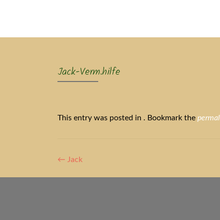
Ak
Jack-Verm.hilfe
This entry was posted in . Bookmark the
permal
Artikel-
←
Jack
Navigation