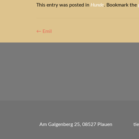
This entry was posted in
Hunde
. Bookmark the
Artikel-
←
Emil
Navigation
Am Galgenberg 25, 08527 Plauen
ti