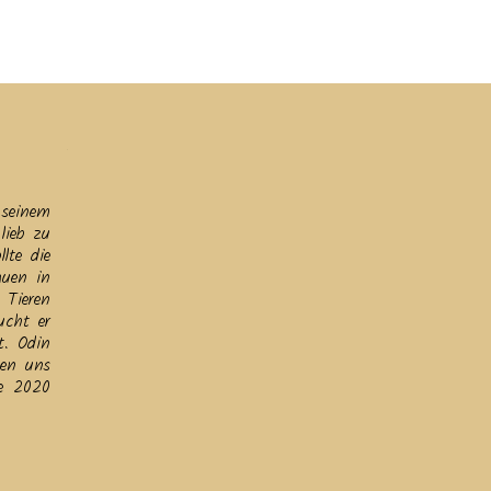
ine
Helfen
Links
Datenschutz & Impressum
 seinem
lieb zu
lte die
auen in
 Tieren
ucht er
t. Odin
hen uns
de 2020