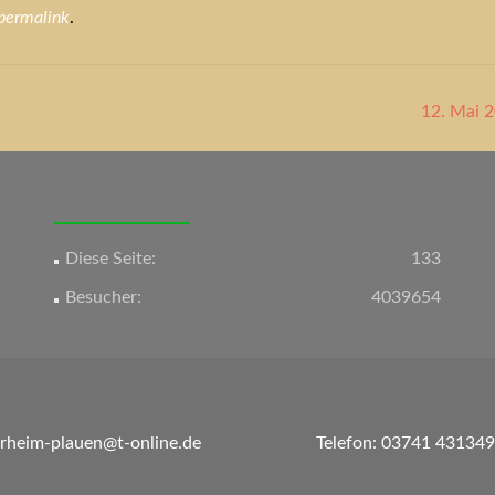
permalink
.
12. Mai 
Diese Seite:
133
Besucher:
4039654
erheim-plauen@t-online.de
Telefon: 03741 431349