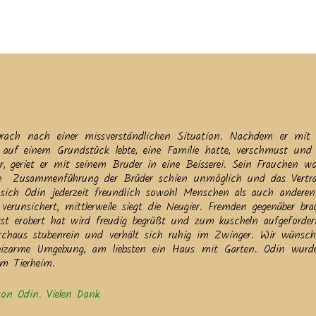
tuelles
Service
Tiere
Tierheim
Tierschutzverein
Term
brach nach einer missverständlichen Situation. Nachdem er mit
auf einem Grundstück lebte, eine Familie hatte, verschmust und 
, geriet er mit seinem Bruder in eine Beisserei. Sein Frauchen wol
te Zusammenführung der Brüder schien unmöglich und das Vertr
ich Odin jederzeit freundlich sowohl Menschen als auch anderen
runsichert, mittlerweile siegt die Neugier. Fremden gegenüber bra
rst erobert hat wird freudig begrüßt und zum kuscheln aufgeforder
durchaus stubenrein und verhält sich ruhig im Zwinger. Wir wünsc
reizarme Umgebung, am liebsten ein Haus mit Garten. Odin wur
im Tierheim.
 von Odin. Vielen Dank