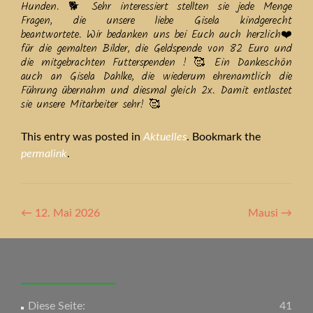
Hunden. 🐕 Sehr interessiert stellten sie jede Menge
Fragen, die unsere liebe Gisela kindgerecht
beantwortete. Wir bedanken uns bei Euch auch herzlich❤️
für die gemalten Bilder, die Geldspende von 82 Euro und
die mitgebrachten Futterspenden ! 🥰 Ein Dankeschön
auch an Gisela Dahlke, die wiederum ehrenamtlich die
Führung übernahm und diesmal gleich 2x. Damit entlastet
sie unsere Mitarbeiter sehr! 🥰
This entry was posted in
Aktuelles
. Bookmark the
permalink
.
Artikel-
←
12. Mai 2026
Mausi
→
Navigation
Diese Seite:
41