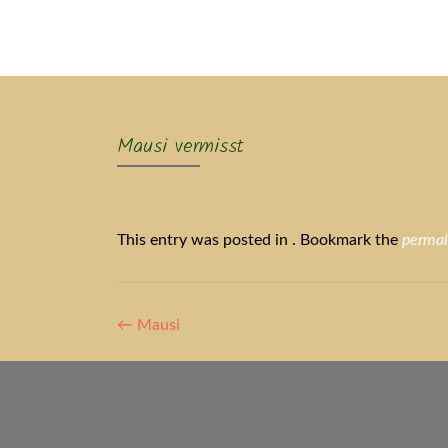
Ak
Mausi vermisst
This entry was posted in . Bookmark the
permal
Artikel-
←
Mausi
Navigation