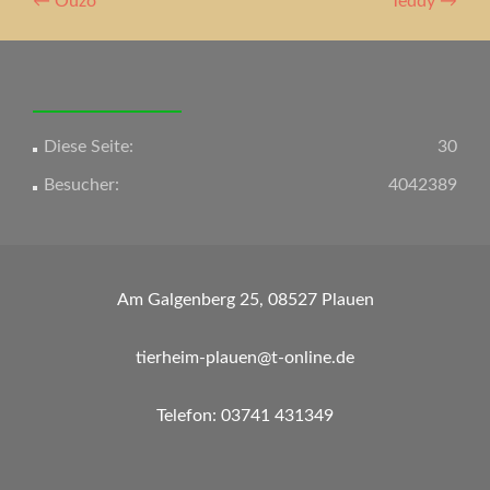
Artikel-
←
Ouzo
Teddy
→
Navigation
Diese Seite:
30
Besucher:
4042389
Am Galgenberg 25, 08527 Plauen
tierheim-plauen@t-online.de
Telefon: 03741 431349