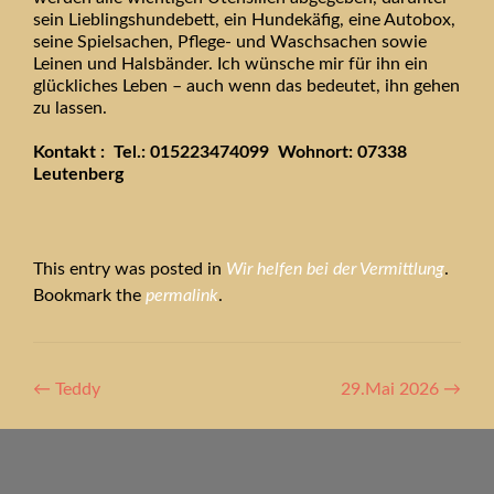
sein Lieblingshundebett, ein Hundekäfig, eine Autobox,
seine Spielsachen, Pflege- und Waschsachen sowie
Leinen und Halsbänder. Ich wünsche mir für ihn ein
glückliches Leben – auch wenn das bedeutet, ihn gehen
zu lassen.
Kontakt : Tel.: 015223474099 Wohnort: 07338
Leutenberg
This entry was posted in
Wir helfen bei der Vermittlung
.
Bookmark the
permalink
.
Artikel-
←
Teddy
29.Mai 2026
→
Navigation