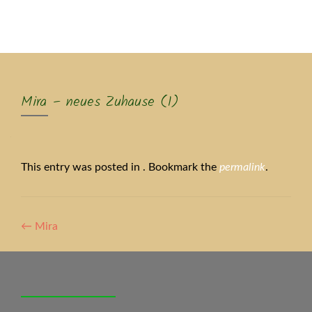
MENU
Mira – neues Zuhause (1)
This entry was posted in . Bookmark the
permalink
.
Artikel-
←
Mira
Navigation