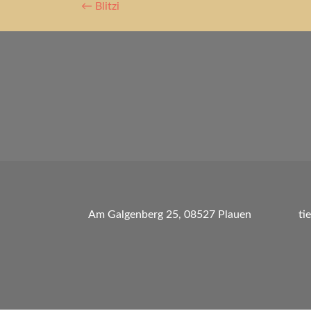
Artikel-
←
Blitzi
Navigation
Am Galgenberg 25, 08527 Plauen
ti