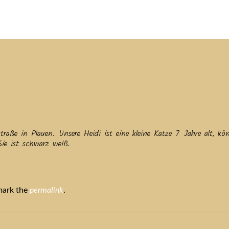
tuelles
Service
Tiere
Tierheim
Tierschutzverein
Term
raße in Plauen. Unsere Heidi ist eine kleine Katze 7 Jahre alt, kön
ie ist schwarz weiß.
mark the
permalink
.