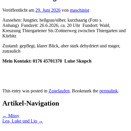
Veröffentlicht am
29. Juni 2026
von
maschinist
Aussehen: Jungtier, hellgrau/silber, kurzhaarig (Foto s.
Anhang) Fundzeit: 26.6.2026, ca. 20 Uhr Fundort: Wald,
Kreuzung Thiergartener Str./Zottnerweg zwischen Thiergarten und
Kürbitz
Zustand: gepflegt, klarer Blick, aber stark dehydriert und mager,
zutraulich
Mein Kontakt: 0176 45701370 Luise Skupch
This entry was posted in
Zugelaufen
. Bookmark the
permalink
.
Artikel-Navigation
←
Missy
Lea, Luke und Lio
→