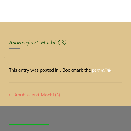
MENU
Anubis-jetzt Mochi (3)
This entry was posted in . Bookmark the
permalink
.
Artikel-
←
Anubis-jetzt Mochi (3)
Navigation