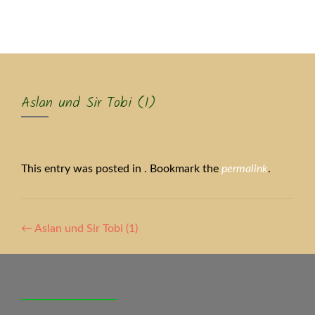
MENU
Aslan und Sir Tobi (1)
This entry was posted in . Bookmark the
permalink
.
Artikel-
←
Aslan und Sir Tobi (1)
Navigation