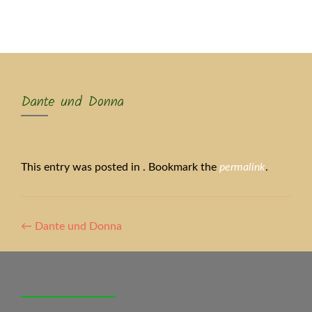
MENU
Dante und Donna
This entry was posted in . Bookmark the
permalink
.
Artikel-
←
Dante und Donna
Navigation