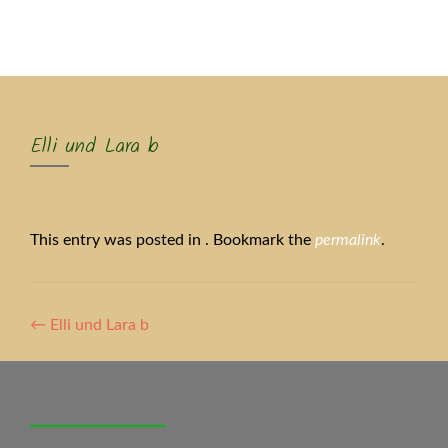
MENU
Elli und Lara b
This entry was posted in . Bookmark the
permalink
.
Artikel-
←
Elli und Lara b
Navigation